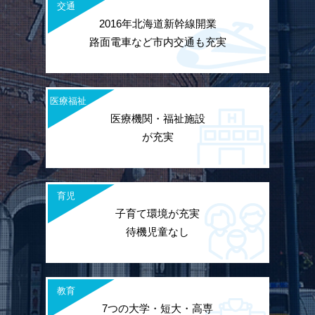
交通
2016年北海道新幹線開業
路面電車など市内交通も充実
医療福祉
医療機関・福祉施設
が充実
育児
子育て環境が充実
待機児童なし
教育
7つの大学・短大・高専