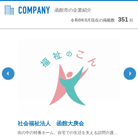
函館市の企業紹介
351
令和8年8月現在の掲載数
社
社会福祉法人 函館大庚会
函
..
街の中の特養ホーム、自宅での生活を支える訪問介護...
仕事